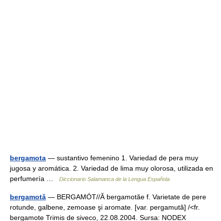
bergamota
— sustantivo femenino 1. Variedad de pera muy
jugosa y aromática. 2. Variedad de lima muy olorosa, utilizada en
perfumería …
Diccionario Salamanca de la Lengua Española
bergamotă
— BERGAMÓT//Ă bergamotăe f. Varietate de pere
rotunde, galbene, zemoase şi aromate. [var. pergamută] /<fr.
bergamote Trimis de siveco, 22.08.2004. Sursa: NODEX