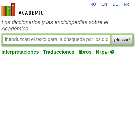
RU
EN
DE
FR
es-academic.com
Los diccionarios y las enciclopedias sobre el
Académico
¡Buscar!
interpretaciones
Traducciones
libros
Игры ⚽