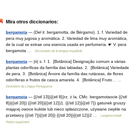
Mira otros diccionarios:
bergamota
— (Del it. bergamotta, de Bérgamo). 1. f. Variedad de
pera muy jugosa y aromática. 2. Variedad de lima muy aromática,
de la cual se extrae una esencia usada en perfumería. ☛ V. pera
bergamota …
Diccionario de la lengua española
bergamota
— |ó| s. f. 1. [Botânica] Designação comum a várias
plantas odoríficas da família das labiadas. 2. [Botânica] Variedade
de pera. 3. [Botânica] Árvore da família das rutáceas, de flores
odoríferas e frutos de casca amarela. 4. [Botânica] Fruto… …
Dicionário da Língua Portuguesa
bergamota
— {{/stl 13}}{{stl 8}}rz. ż Ia, CMc. bergamotaocie {{/stl
8}}{{stl 20}} {{/stl 20}}{{stl 12}}1. {{/stl 12}}{{stl 7}} gatunek gruszy
mającej owoce kuliste lub nieco spłaszczone, używane zwykle na
przetwory {{/stl 7}}{{stl 20}} {{/stl 20}}{{stl 12}}2 …
Langenscheidt
Polski wyjaśnień