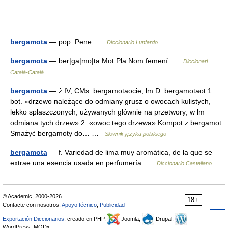
bergamota
— pop. Pene …
Diccionario Lunfardo
bergamota
— ber|ga|mo|ta Mot Pla Nom femení …
Diccionari
Català-Català
bergamota
— ż IV, CMs. bergamotaocie; lm D. bergamotaot 1.
bot. «drzewo należące do odmiany grusz o owocach kulistych,
lekko spłaszczonych, używanych głównie na przetwory; w lm
odmiana tych drzew» 2. «owoc tego drzewa» Kompot z bergamot.
Smażyć bergamoty do… …
Słownik języka polskiego
bergamota
— f. Variedad de lima muy aromática, de la que se
extrae una esencia usada en perfumería …
Diccionario Castellano
© Academic, 2000-2026
18+
Contacte con nosotros:
Apoyo técnico
,
Publicidad
Exportación Diccionarios
, creado en PHP,
Joomla,
Drupal,
WordPress, MODx.