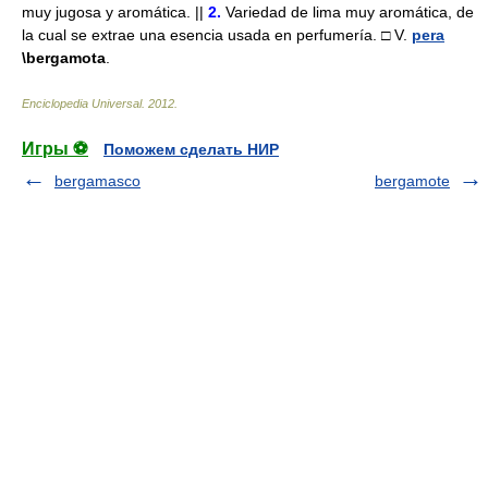
muy jugosa y aromática. ||
2.
Variedad de lima muy aromática, de
la cual se extrae una esencia usada en perfumería. □ V.
pera
\bergamota
.
Enciclopedia Universal
.
2012
.
Игры ⚽
Поможем сделать НИР
bergamasco
bergamote