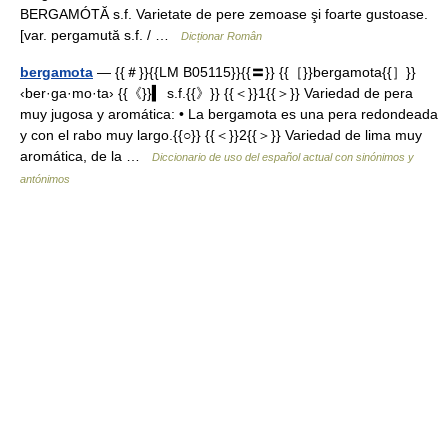
BERGAMÓTĂ s.f. Varietate de pere zemoase şi foarte gustoase.
[var. pergamută s.f. / …
Dicționar Român
bergamota
— {{＃}}{{LM B05115}}{{〓}} {{［}}bergamota{{］}}
‹ber·ga·mo·ta› {{《}}▍ s.f.{{》}} {{＜}}1{{＞}} Variedad de pera
muy jugosa y aromática: • La bergamota es una pera redondeada
y con el rabo muy largo.{{○}} {{＜}}2{{＞}} Variedad de lima muy
aromática, de la …
Diccionario de uso del español actual con sinónimos y
antónimos